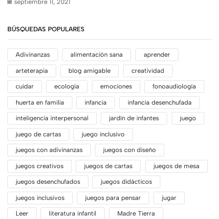
septiembre 11, 2021
BÚSQUEDAS POPULARES
Adivinanzas
alimentación sana
aprender
arteterapia
blog amigable
creatividad
cuidar
ecología
emociones
fonoaudiología
huerta en familia
infancia
infancia desenchufada
inteligencia interpersonal
jardín de infantes
juego
juego de cartas
juego inclusivo
juegos con adivinanzas
juegos con diseño
juegos creativos
juegos de cartas
juegos de mesa
juegos desenchufados
juegos didácticos
juegos inclusivos
juegos para pensar
jugar
Leer
literatura infantil
Madre Tierra