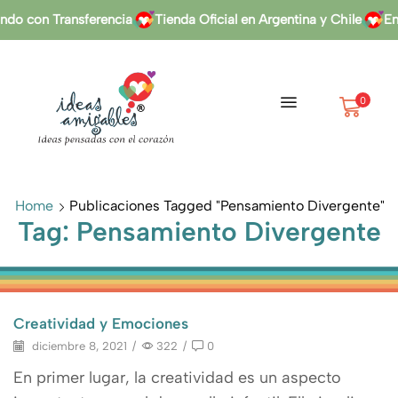
do con Transferencia
Tienda Oficial en Argentina y Chile
Env
0
Home
Publicaciones Tagged "pensamiento Divergente"
Tag: Pensamiento Divergente
Creatividad y Emociones
diciembre 8, 2021
/
322
/
0
En primer lugar, la creatividad es un aspecto