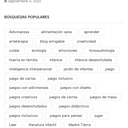
septiembre 11, 2021
BÚSQUEDAS POPULARES
Adivinanzas
alimentación sana
aprender
arteterapia
blog amigable
creatividad
cuidar
ecología
emociones
fonoaudiología
huerta en familia
infancia
infancia desenchufada
inteligencia interpersonal
jardín de infantes
juego
juego de cartas
juego inclusivo
juegos con adivinanzas
juegos con diseño
juegos creativos
juegos de cartas
juegos de mesa
juegos desenchufados
juegos didácticos
juegos inclusivos
juegos para pensar
jugar
Leer
literatura infantil
Madre Tierra